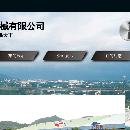
械有限公司
赢天下
车间展示
公司展示
新闻动态